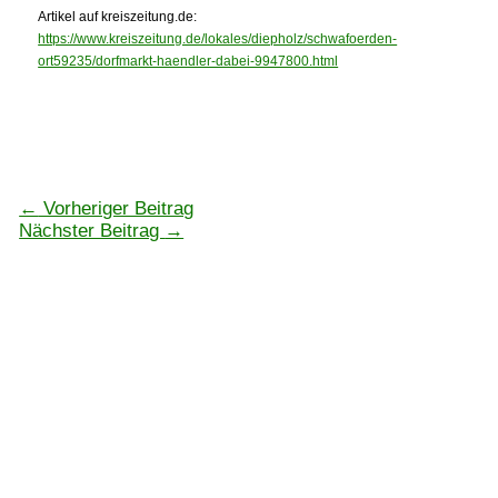
Artikel auf kreiszeitung.de:
https://www.kreiszeitung.de/lokales/diepholz/schwafoerden-
ort59235/dorfmarkt-haendler-dabei-9947800.html
←
Vorheriger Beitrag
Nächster Beitrag
→