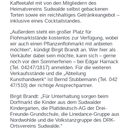
Kaffeetafel mit von den Mitgliedern des
Heimatvereins Sudwalde selbst gebackenen
Torten sowie ein reichhaltiges Getränkeangebot –
inklusive eines Cocktailstandes.
„Außerdem steht ein großer Platz für
Flohmarktstände kostenlos zur Verfügung, wobei
wir auch einen Pflanzenflohmarkt mit anbieten
möchten“, kündigt Birgit Brandt an. Wer hier als
Verkäufer dabei sein möchte, kann sich – gerne
noch vor den Sommerferien – bei Edgar Harnack
(Tel. 0 42 47 /18 17) anmelden. Für die weiteren
Verkaufsstände und die „Abteilung
Kunsthandwerk“ ist Bernd Stubbemann (Tel. 0 42
47 / 5 10) der richtige Ansprechpartner.
Birgit Brandt: „Für Unterhaltung sorgen beim
Dorfmarkt die Kinder aus dem Sudwalder
Kindergarten, die Plattdeutsch-AG der Drei-
Freunde-Grundschule, die Linedance-Gruppe aus
Nordwohlde und die Volkstanzgruppe des DRK-
Ortsvereins Sudwalde.“