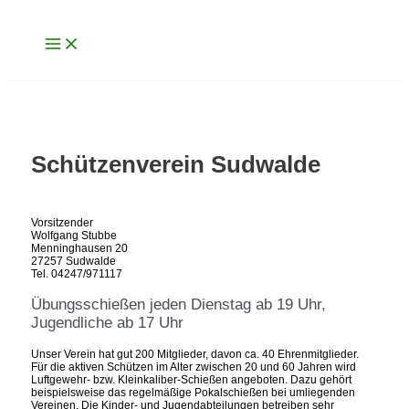
Main
Zum
Menu
Inhalt
springen
Schützenverein Sudwalde
Vorsitzender
Wolfgang Stubbe
Menninghausen 20
27257 Sudwalde
Tel. 04247/971117
Übungsschießen jeden Dienstag ab 19 Uhr,
Jugendliche ab 17 Uhr
Unser Verein hat gut 200 Mitglieder, davon ca. 40 Ehrenmitglieder.
Für die aktiven Schützen im Alter zwischen 20 und 60 Jahren wird
Luftgewehr- bzw. Kleinkaliber-Schießen angeboten. Dazu gehört
beispielsweise das regelmäßige Pokalschießen bei umliegenden
Vereinen. Die Kinder- und Jugendabteilungen betreiben sehr