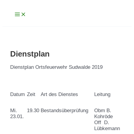
Main
Zum
Menu
Inhalt
springen
Dienstplan
Dienstplan Ortsfeuerwehr Sudwalde 2019
Datum
Zeit
Art des Dienstes
Leitung
Mi.
19.30
Bestandsüberprüfung
Obm B.
23.01.
Kohröde
Off D.
Lübkemann