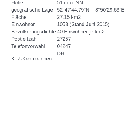
Höhe
51 m ü. NN
geografische Lage
52°47’44.79″N 8°50’29.63″E
Fläche
27,15 km2
Einwohner
1053 (Stand Juni 2015)
Bevölkerungsdichte
40 Einwohner je km2
Postleitzahl
27257
Telefonvorwahl
04247
DH
KFZ-Kennzeichen