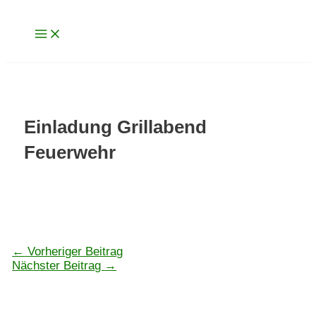
Main
Zum
Menu
Inhalt
springen
Einladung Grillabend
Feuerwehr
←
Vorheriger Beitrag
Nächster Beitrag
→