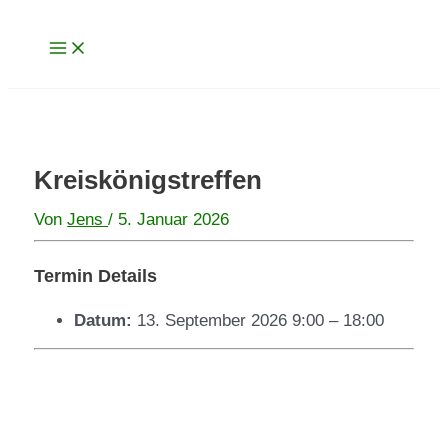
Main
Zum
Menu
Inhalt
springen
Kreiskönigstreffen
Von
Jens
/
5. Januar 2026
Termin Details
Datum:
13. September 2026 9:00
–
18:00