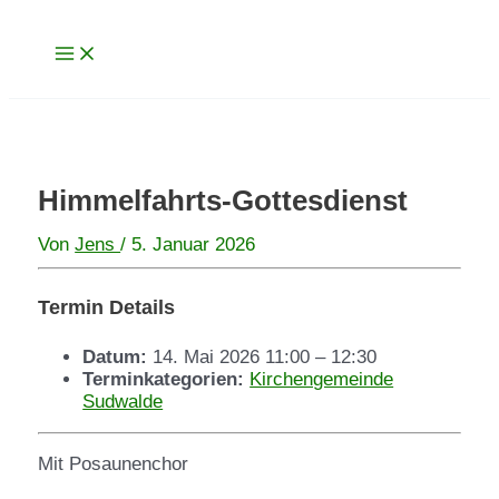
Main
Zum
Menu
Inhalt
springen
Himmelfahrts-Gottesdienst
Von
Jens
/
5. Januar 2026
Termin Details
Datum:
14. Mai 2026 11:00
–
12:30
Terminkategorien:
Kirchengemeinde
Sudwalde
Mit Posaunenchor