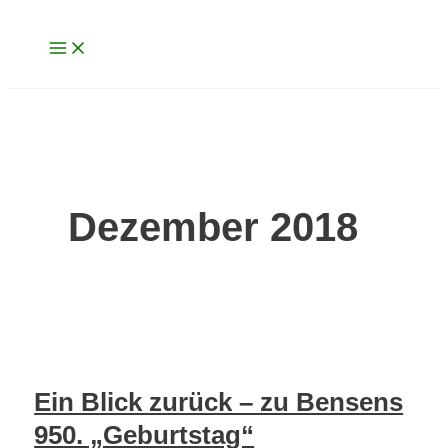
Main
Zum
Ein
Menu
Inhalt
Blick
springen
zurück
–
zu
Bensens
950.
„Geburtstag“
Dezember 2018
Ein Blick zurück – zu Bensens
950. „Geburtstag“