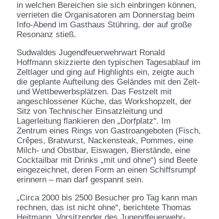
in welchen Bereichen sie sich einbringen können,
verrieten die Organisatoren am Donnerstag beim
Info-Abend im Gasthaus Stühring, der auf große
Resonanz stieß.
Sudwaldes Jugendfeuerwehrwart Ronald
Hoffmann skizzierte den typischen Tagesablauf im
Zeltlager und ging auf Highlights ein, zeigte auch
die geplante Aufteilung des Geländes mit den Zelt-
und Wettbewerbsplätzen. Das Festzelt mit
angeschlossener Küche, das Workshopzelt, der
Sitz von Technischer Einsatzleitung und
Lagerleitung flankieren den „Dorfplatz“. Im
Zentrum eines Rings von Gastroangeboten (Fisch,
Crêpes, Bratwurst, Nackensteak, Pommes, eine
Milch- und Obstbar, Eiswagen, Bierstände, eine
Cocktailbar mit Drinks „mit und ohne“) sind Beete
eingezeichnet, deren Form an einen Schiffsrumpf
erinnern – man darf gespannt sein.
„Circa 2000 bis 2500 Besucher pro Tag kann man
rechnen, das ist nicht ohne“, berichtete Thomas
Heitmann, Vorsitzender des Jugendfeuerwehr-